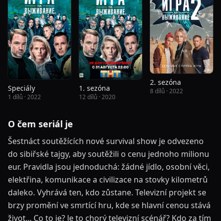
2. sezóna
Speciály
1. sezóna
8 dílů · 2022
1 dílů · 2022
12 dílů · 2020
O čem seriál je
Šestnáct soutěžících nové survival show je odvezeno
do sibiřské tajgy, aby soutěžili o cenu jednoho milionu
eur. Pravidla jsou jednoduchá: žádné jídlo, osobní věci,
elektřina, komunikace a civilizace na stovky kilometrů
daleko. Vyhrává ten, kdo zůstane. Televizní projekt se
brzy promění ve smrtící hru, kde se hlavní cenou stává
život... Co to je? Je to chorý televizní scénář? Kdo za tím