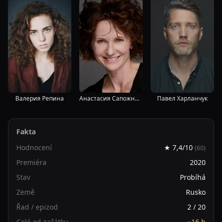
Павел Харланчук
Валерия Репина
Анастасия Сапожникова
Fakta
Hodnocení
★ 7,4/10
(60)
Premiéra
2020
Stav
Probíhá
Země
Rusko
Řad / epizod
2 / 20
Celé od začátku
~16 h