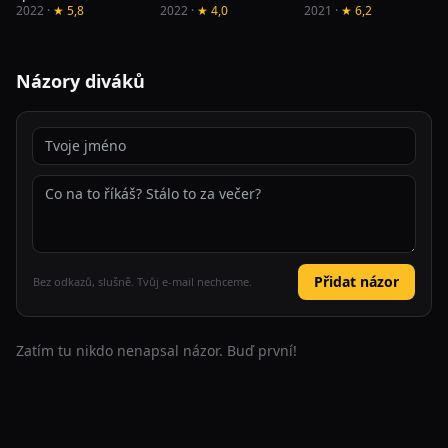
2022 ·
★ 5,8
2022 ·
★ 4,0
2021 ·
★ 6,2
Názory diváků
Přidat názor
Bez odkazů, slušně. Tvůj e-mail nechceme.
Zatím tu nikdo nenapsal názor. Buď první!