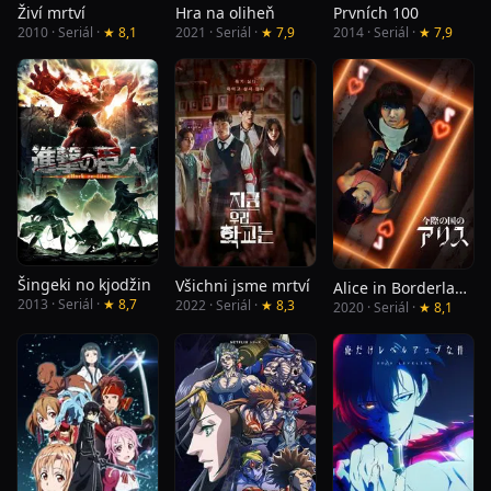
Živí mrtví
Hra na oliheň
Prvních 100
2010 · Seriál ·
★ 8,1
2021 · Seriál ·
★ 7,9
2014 · Seriál ·
★ 7,9
Šingeki no kjodžin
Všichni jsme mrtví
Alice in Borderland
2013 · Seriál ·
★ 8,7
2022 · Seriál ·
★ 8,3
2020 · Seriál ·
★ 8,1