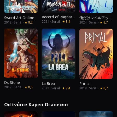
Record of Ragnarök
Sword Art Online
俺だけレベルアップな件
2021 · Seriál ·
★ 8,4
2012 · Seriál ·
★ 8,2
2024 · Seriál ·
★ 8,7
Dr. Stone
La Brea
Primal
2019 · Seriál ·
★ 8,5
2021 · Seriál ·
★ 7,4
2019 · Seriál ·
★ 8,7
Od tvůrce Карен Оганесян