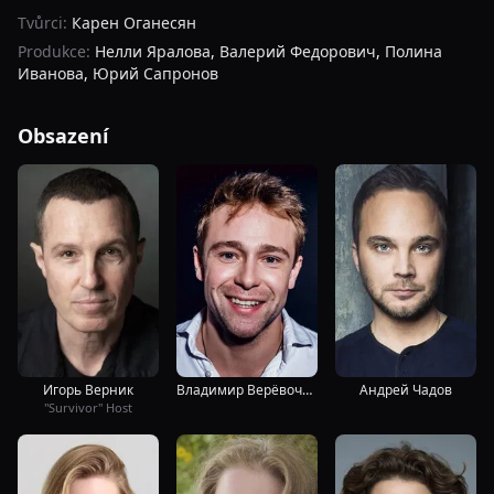
Tvůrci:
Карен Оганесян
Produkce:
Нелли Яралова
,
Валерий Федорович
,
Полина
Иванова
,
Юрий Сапронов
Obsazení
Игорь Верник
Владимир Верёвочкин
Андрей Чадов
"Survivor" Host