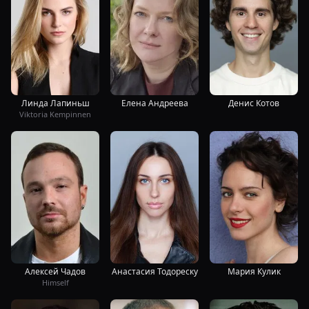
Линда Лапиньш
Елена Андреева
Денис Котов
Viktoria Kempinnen
Алексей Чадов
Анастасия Тодореску
Мария Кулик
Himself