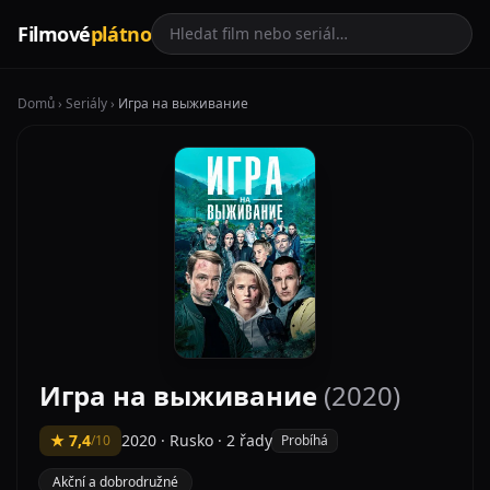
Filmové
plátno
Domů
›
Seriály
›
Игра на выживание
Игра на выживание
(2020)
★ 7,4
2020 · Rusko · 2 řady
/10
Probíhá
Akční a dobrodružné