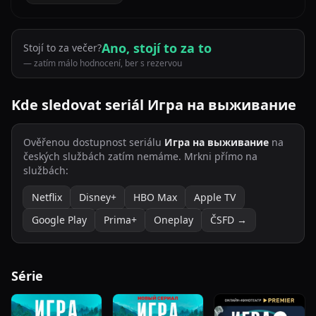
Ano, stojí to za to
Stojí to za večer?
— zatím málo hodnocení, ber s rezervou
Kde sledovat seriál Игра на выживание
Ověřenou dostupnost seriálu
Игра на выживание
na
českých službách zatím nemáme. Mrkni přímo na
službách:
Netflix
Disney+
HBO Max
Apple TV
Google Play
Prima+
Oneplay
ČSFD →
Série