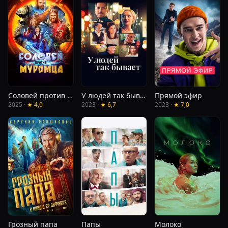
Соловей против Муромца
У людей так бывает
Прямой эфир
2025 ·
★ 4,0
2023 ·
★ 6,7
2023 ·
★ 7,0
Грозный папа
Папы
Молоко