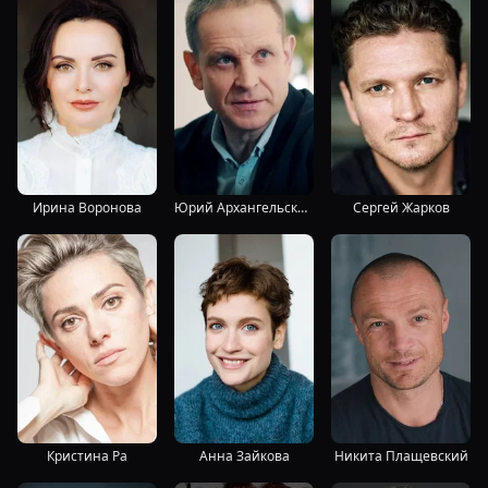
Ирина Воронова
Юрий Архангельский
Сергей Жарков
Кристина Ра
Анна Зайкова
Никита Плащевский